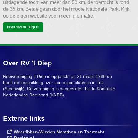
uitdagende tocht van meer dan 50 km, de toertocht is rond
de 35 km. Beide gaan door het mooie Nationale Park. Kijk
op de eigen website voor meer informatie.
Naar wwmt.tdiep.nl
Over RV 't Diep
Roeivereniging 't Diep is opgericht op 21 maart 1986 en
heeft de beschikking over een eigen clubhuis in Tuk
(Steenwijk). De vereniging is aangesloten bij de Koninlijke
Nederlandse Roeibond (KNRB).
Externe links
Weerribben-Wieden Marathon en Toertocht
Roeien.nl