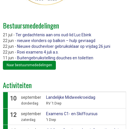
Bestuursmededelingen
21 jul -
Ter gedachtenis aan ons oud-lid Luc Ebink
22 jun -
nieuwe vlonders op balkon – hulp gevraagd
22 jun -
Nieuwe douchevloer gebruiksklaar op vrijdag 26 juni
22 jun -
Roei examens 4 juli a.s.
11 jun -
Buitengebruikstelling douches en toiletten
Naar bestuursmededelingen
Activiteiten
10
september
Landelijke Midweekroeidag
donderdag
RV 't Diep
12
september
Examens C1- en Skiffcursus
zaterdag
't Diep