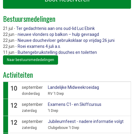
Bestuursmedelingen
21 jul -
Ter gedachtenis aan ons oud-lid Luc Ebink
22 jun -
nieuwe vlonders op balkon – hulp gevraagd
22 jun -
Nieuwe douchevloer gebruiksklaar op vrijdag 26 juni
22 jun -
Roei examens 4 juli a.s.
11 jun -
Buitengebruikstelling douches en toiletten
Naar bestuursmededelingen
Activiteiten
10
september
Landelijke Midweekroeidag
donderdag
RV 't Diep
12
september
Examens C1- en Skiffcursus
zaterdag
't Diep
12
september
Jubileumfeest - nadere informatie volgt
zaterdag
Clubgebouw 't Diep