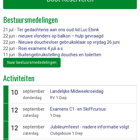
Bestuursmedelingen
21 jul -
Ter gedachtenis aan ons oud-lid Luc Ebink
22 jun -
nieuwe vlonders op balkon – hulp gevraagd
22 jun -
Nieuwe douchevloer gebruiksklaar op vrijdag 26 juni
22 jun -
Roei examens 4 juli a.s.
11 jun -
Buitengebruikstelling douches en toiletten
Naar bestuursmededelingen
Activiteiten
10
september
Landelijke Midweekroeidag
donderdag
RV 't Diep
12
september
Examens C1- en Skiffcursus
zaterdag
't Diep
12
september
Jubileumfeest - nadere informatie volgt
zaterdag
Clubgebouw 't Diep