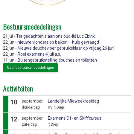
Bestuursmededelingen
21 jul -
Ter gedachtenis aan ons oud-lid Luc Ebink
22 jun -
nieuwe vlonders op balkon – hulp gevraagd
22 jun -
Nieuwe douchevloer gebruiksklaar op vrijdag 26 juni
22 jun -
Roei examens 4 juli a.s.
11 jun -
Buitengebruikstelling douches en toiletten
Naar bestuursmededelingen
Activiteiten
10
september
Landelijke Midweekroeidag
donderdag
RV 't Diep
12
september
Examens C1- en Skiffcursus
zaterdag
't Diep