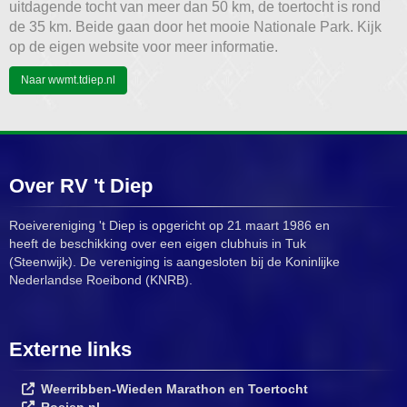
uitdagende tocht van meer dan 50 km, de toertocht is rond
de 35 km. Beide gaan door het mooie Nationale Park. Kijk
op de eigen website voor meer informatie.
Naar wwmt.tdiep.nl
Over RV 't Diep
Roeivereniging 't Diep is opgericht op 21 maart 1986 en
heeft de beschikking over een eigen clubhuis in Tuk
(Steenwijk). De vereniging is aangesloten bij de Koninlijke
Nederlandse Roeibond (KNRB).
Externe links
Weerribben-Wieden Marathon en Toertocht
Roeien.nl