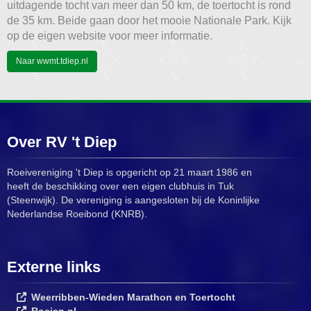
uitdagende tocht van meer dan 50 km, de toertocht is rond
de 35 km. Beide gaan door het mooie Nationale Park. Kijk
op de eigen website voor meer informatie.
Naar wwmt.tdiep.nl
Over RV 't Diep
Roeivereniging 't Diep is opgericht op 21 maart 1986 en
heeft de beschikking over een eigen clubhuis in Tuk
(Steenwijk). De vereniging is aangesloten bij de Koninlijke
Nederlandse Roeibond (KNRB).
Externe links
Weerribben-Wieden Marathon en Toertocht
Roeien.nl