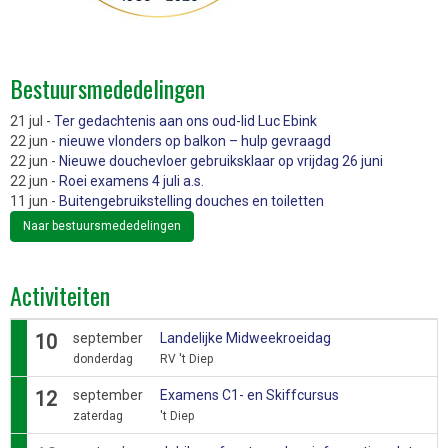
Bestuursmededelingen
21 jul -
Ter gedachtenis aan ons oud-lid Luc Ebink
22 jun -
nieuwe vlonders op balkon – hulp gevraagd
22 jun -
Nieuwe douchevloer gebruiksklaar op vrijdag 26 juni
22 jun -
Roei examens 4 juli a.s.
11 jun -
Buitengebruikstelling douches en toiletten
Naar bestuursmededelingen
Activiteiten
10
september
Landelijke Midweekroeidag
donderdag
RV 't Diep
12
september
Examens C1- en Skiffcursus
zaterdag
't Diep