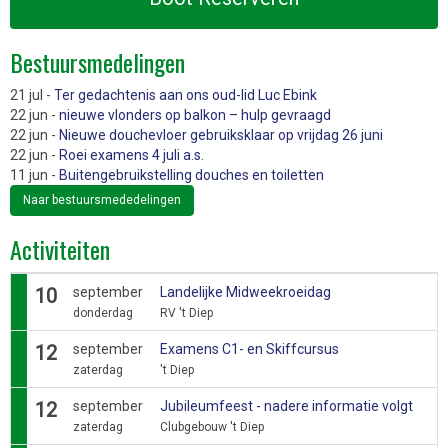
Bestuursmedelingen
21 jul -
Ter gedachtenis aan ons oud-lid Luc Ebink
22 jun -
nieuwe vlonders op balkon – hulp gevraagd
22 jun -
Nieuwe douchevloer gebruiksklaar op vrijdag 26 juni
22 jun -
Roei examens 4 juli a.s.
11 jun -
Buitengebruikstelling douches en toiletten
Naar bestuursmededelingen
Activiteiten
10
september
Landelijke Midweekroeidag
donderdag
RV 't Diep
12
september
Examens C1- en Skiffcursus
zaterdag
't Diep
12
september
Jubileumfeest - nadere informatie volgt
zaterdag
Clubgebouw 't Diep