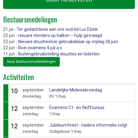
Bestuursmedelingen
21 jul -
Ter gedachtenis aan ons oud-lid Luc Ebink
22 jun -
nieuwe vlonders op balkon – hulp gevraagd
22 jun -
Nieuwe douchevloer gebruiksklaar op vrijdag 26 juni
22 jun -
Roei examens 4 juli a.s.
11 jun -
Buitengebruikstelling douches en toiletten
Naar bestuursmededelingen
Activiteiten
10
september
Landelijke Midweekroeidag
donderdag
RV 't Diep
12
september
Examens C1- en Skiffcursus
zaterdag
't Diep
12
september
Jubileumfeest - nadere informatie volgt
zaterdag
Clubgebouw 't Diep