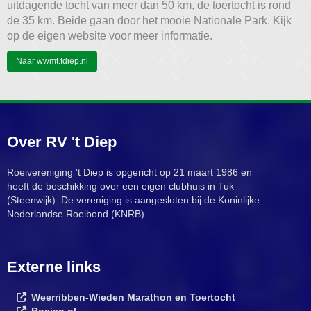
uitdagende tocht van meer dan 50 km, de toertocht is rond
de 35 km. Beide gaan door het mooie Nationale Park. Kijk
op de eigen website voor meer informatie.
Naar wwmt.tdiep.nl
Over RV 't Diep
Roeivereniging 't Diep is opgericht op 21 maart 1986 en
heeft de beschikking over een eigen clubhuis in Tuk
(Steenwijk). De vereniging is aangesloten bij de Koninlijke
Nederlandse Roeibond (KNRB).
Externe links
Weerribben-Wieden Marathon en Toertocht
Roeien.nl