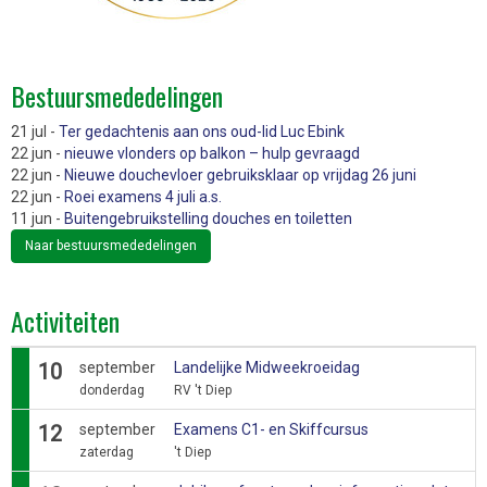
Bestuursmededelingen
21 jul -
Ter gedachtenis aan ons oud-lid Luc Ebink
22 jun -
nieuwe vlonders op balkon – hulp gevraagd
22 jun -
Nieuwe douchevloer gebruiksklaar op vrijdag 26 juni
22 jun -
Roei examens 4 juli a.s.
11 jun -
Buitengebruikstelling douches en toiletten
Naar bestuursmededelingen
Activiteiten
10
september
Landelijke Midweekroeidag
donderdag
RV 't Diep
12
september
Examens C1- en Skiffcursus
zaterdag
't Diep