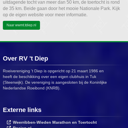
uitdagende tocht van meer dan 50 km, de toertocht is rond
de 35 km. Beide gaan door het mooie Nationale Park. Kijk
op de eigen website voor meer informatie.
Naar wwmt.tdiep.nl
Over RV 't Diep
Roeivereniging 't Diep is opgericht op 21 maart 1986 en
heeft de beschikking over een eigen clubhuis in Tuk
(Steenwijk). De vereniging is aangesloten bij de Koninlijke
Nederlandse Roeibond (KNRB).
Externe links
Weerribben-Wieden Marathon en Toertocht
Roeien.nl