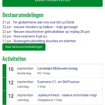
Bestuursmedelingen
21 jul -
Ter gedachtenis aan ons oud-lid Luc Ebink
22 jun -
nieuwe vlonders op balkon – hulp gevraagd
22 jun -
Nieuwe douchevloer gebruiksklaar op vrijdag 26 juni
22 jun -
Roei examens 4 juli a.s.
11 jun -
Buitengebruikstelling douches en toiletten
Naar bestuursmededelingen
Activiteiten
10
september
Landelijke Midweekroeidag
donderdag
RV 't Diep
12
september
Examens C1- en Skiffcursus
zaterdag
't Diep
12
september
Jubileumfeest - nadere informatie volgt
zaterdag
Clubgebouw 't Diep