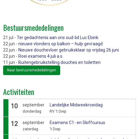
Bestuursmededelingen
21 jul -
Ter gedachtenis aan ons oud-lid Luc Ebink
22 jun -
nieuwe vlonders op balkon – hulp gevraagd
22 jun -
Nieuwe douchevloer gebruiksklaar op vrijdag 26 juni
22 jun -
Roei examens 4 juli a.s.
11 jun -
Buitengebruikstelling douches en toiletten
Naar bestuursmededelingen
Activiteiten
10
september
Landelijke Midweekroeidag
donderdag
RV 't Diep
12
september
Examens C1- en Skiffcursus
zaterdag
't Diep