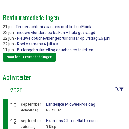
Bestuursmededelingen
21 jul -
Ter gedachtenis aan ons oud-lid Luc Ebink
22 jun -
nieuwe vlonders op balkon – hulp gevraagd
22 jun -
Nieuwe douchevloer gebruiksklaar op vrijdag 26 juni
22 jun -
Roei examens 4 juli a.s.
11 jun -
Buitengebruikstelling douches en toiletten
Naar bestuursmededelingen
Activiteiten
Activiteit
2026
10
september
Landelijke Midweekroeidag
donderdag
RV 't Diep
12
september
Examens C1- en Skiffcursus
zaterdag
't Diep