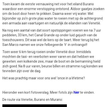
Toen kwam de eerste vernauwing net voor het eiland Burano
waardoor een enorme verstopping ontstond. Aldoor gaatjes zoeken
om de boot door heen te prikken. Daarna weer vrij water. Wel
bijzonder op zo'n grote plas water te roeien met op de achtergrond
een armada aan vaartuigen en natuurlijk de eilanden van Venetië.
Na nog een aantal van dat soort opstoppingen voeren we na 7 uur
peddelen, 33 km, het Canal Grande op onder luid gejuich van de
toeschouwers. Dit was wel de kers op de taart. Weer terug bij het
San Marco namen we onze felbegeerde 🏅 in ontvangst!
Toen weer 6 km terug roeien onder Venetië door. Inmiddels
mochten de taxi- en veerboten weer varen en dat hebben we
geweten: een kolkende zee, maar de boot en de bemanning hield
zich goed. Na 8 uur varen, beurse billen en stramme rug konden we
tevreden zijn over de dag.
Het was prachtig maar voor ons wel 'once in a lifetime'!
Hieronder een kort fotoverslag. Meer foto's zijn
hier
te vinden.
De route via Venetie, Burano en Murano: