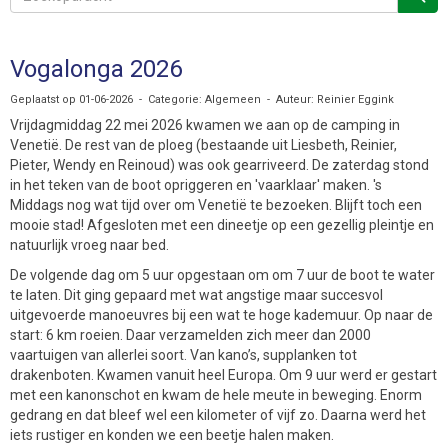
Vogalonga 2026
Geplaatst op 01-06-2026 - Categorie: Algemeen - Auteur: Reinier Eggink
Vrijdagmiddag 22 mei 2026 kwamen we aan op de camping in
Venetië. De rest van de ploeg (bestaande uit Liesbeth, Reinier,
Pieter, Wendy en Reinoud) was ook gearriveerd. De zaterdag stond
in het teken van de boot opriggeren en 'vaarklaar' maken. 's
Middags nog wat tijd over om Venetië te bezoeken. Blijft toch een
mooie stad! Afgesloten met een dineetje op een gezellig pleintje en
natuurlijk vroeg naar bed.
De volgende dag om 5 uur opgestaan om om 7 uur de boot te water
te laten. Dit ging gepaard met wat angstige maar succesvol
uitgevoerde manoeuvres bij een wat te hoge kademuur. Op naar de
start: 6 km roeien. Daar verzamelden zich meer dan 2000
vaartuigen van allerlei soort. Van kano’s, supplanken tot
drakenboten. Kwamen vanuit heel Europa. Om 9 uur werd er gestart
met een kanonschot en kwam de hele meute in beweging. Enorm
gedrang en dat bleef wel een kilometer of vijf zo. Daarna werd het
iets rustiger en konden we een beetje halen maken.