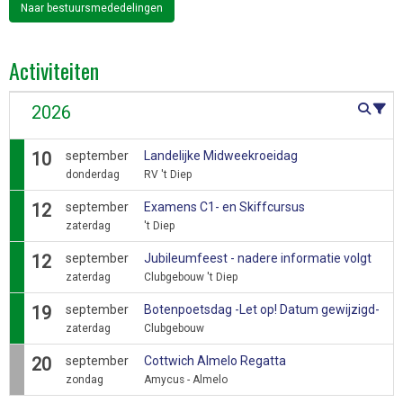
Naar bestuursmededelingen
Activiteiten
Activiteit
2026
10
september
Landelijke Midweekroeidag
donderdag
RV 't Diep
12
september
Examens C1- en Skiffcursus
zaterdag
't Diep
12
september
Jubileumfeest - nadere informatie volgt
zaterdag
Clubgebouw 't Diep
19
september
Botenpoetsdag -Let op! Datum gewijzigd-
zaterdag
Clubgebouw
20
september
Cottwich Almelo Regatta
zondag
Amycus - Almelo