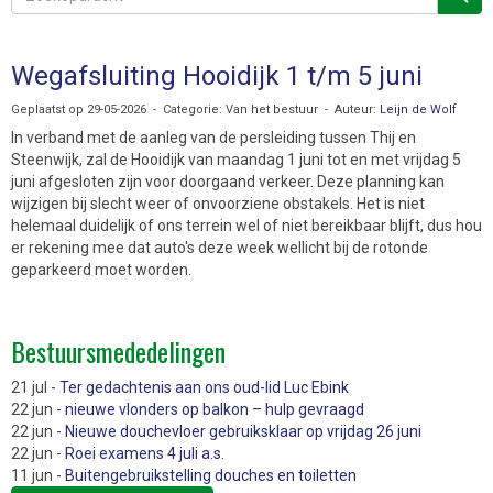
Wegafsluiting Hooidijk 1 t/m 5 juni
Geplaatst op 29-05-2026 - Categorie: Van het bestuur - Auteur:
Leijn de Wolf
In verband met de aanleg van de persleiding tussen Thij en
Steenwijk, zal de Hooidijk van maandag 1 juni tot en met vrijdag 5
juni afgesloten zijn voor doorgaand verkeer. Deze planning kan
wijzigen bij slecht weer of onvoorziene obstakels. Het is niet
helemaal duidelijk of ons terrein wel of niet bereikbaar blijft, dus hou
er rekening mee dat auto's deze week wellicht bij de rotonde
geparkeerd moet worden.
Bestuursmededelingen
21 jul -
Ter gedachtenis aan ons oud-lid Luc Ebink
22 jun -
nieuwe vlonders op balkon – hulp gevraagd
22 jun -
Nieuwe douchevloer gebruiksklaar op vrijdag 26 juni
22 jun -
Roei examens 4 juli a.s.
11 jun -
Buitengebruikstelling douches en toiletten